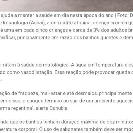
 ajuda a manter a saúde em dia nesta época do ano | Foto: 
e Imunologia (Asbai), a dermatite atópica, doença crônica 
té uma em cada cinco crianças e cerca de 3% dos adultos bra
nsificar, principalmente em razão dos banhos quentes e de
 limitam à saúde dermatológica. A água em temperatura ele
do como vasodilatação. Essa reação pode provocar queda 
s.
sação de fraqueza, mal-estar e até desmaios, principalmente
lém disso, o choque térmico ao sair de um ambiente aqueci
orma repentina”, alerta Danubia.
comenda que os banhos tenham duração máxima de dez minuto
eratura corporal. O uso de sabonetes também deve ser mo