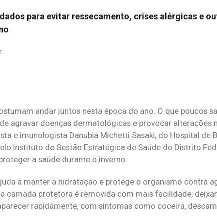
idados para evitar ressecamento, crises alérgicas e ou
no
r
 costumam andar juntos nesta época do ano. O que poucos s
e agravar doenças dermatológicas e provocar alterações 
gista e imunologista Danubia Michetti Sasaki, do Hospital de 
lo Instituto de Gestão Estratégica de Saúde do Distrito Fed
proteger a saúde durante o inverno.
ajuda a manter a hidratação e protege o organismo contra a
a camada protetora é removida com mais facilidade, deixa
m aparecer rapidamente, com sintomas como coceira, descam