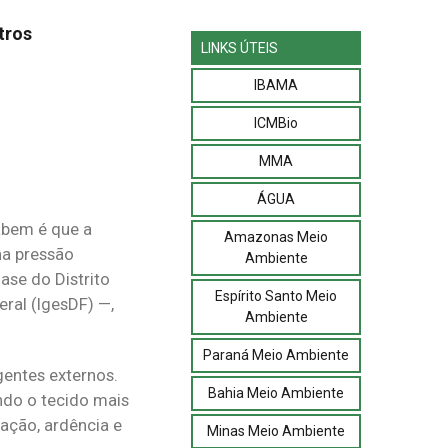
tros
LINKS ÚTEIS
IBAMA
ICMBio
MMA
ÁGUA
abem é que a
Amazonas Meio
na pressão
Ambiente
Base do Distrito
Espírito Santo Meio
eral (IgesDF) —,
Ambiente
Paraná Meio Ambiente
gentes externos.
Bahia Meio Ambiente
ndo o tecido mais
ação, ardência e
Minas Meio Ambiente