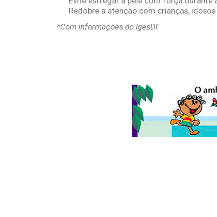
Evite esfregar a pele com força durante
Redobre a atenção com crianças, idoso
*Com informações do IgesDF
© 2026
Folha do Meio Ambiente
é uma publicação da Folha do M