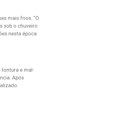
s mais frios. “O
s sob o chuveiro
ões nesta época
 tontura e mal-
ncia. Após
alizado.