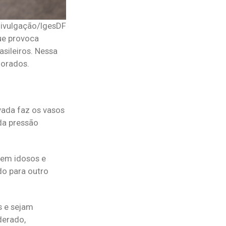
Divulgação/IgesDF
que provoca
sileiros. Nessa
morados.
vada faz os vasos
da pressão
 em idosos e
do para outro
s e sejam
derado,