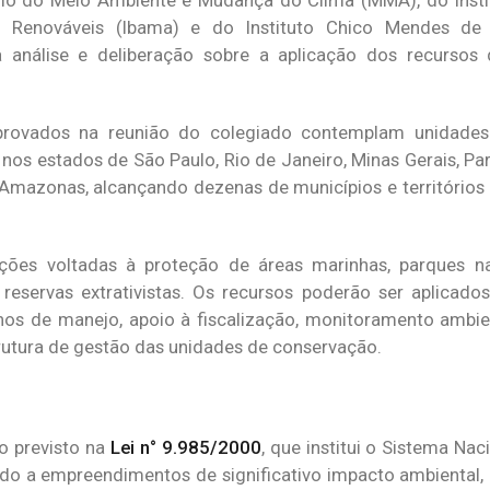
io do Meio Ambiente e Mudança do Clima (MMA), do Instit
 Renováveis (Ibama) e do Instituto Chico Mendes de
la análise e deliberação sobre a aplicação dos recurso
provados na reunião do colegiado contemplam unidades
 nos estados de São Paulo, Rio de Janeiro, Minas Gerais, Par
Amazonas, alcançando dezenas de municípios e territórios 
ações voltadas à proteção de áreas marinhas, parques na
 reservas extrativistas. Os recursos poderão ser aplicado
nos de manejo, apoio à fiscalização, monitoramento ambie
rutura de gestão das unidades de conservação.
o previsto na
Lei n° 9.985/2000
, que institui o Sistema Na
ado a empreendimentos de significativo impacto ambienta