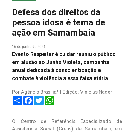
COLUNA DO MEIO
Defesa dos direitos da
FALE CONOSCO
pessoa idosa é tema de
ação em Samambaia
16 de junho de 2026
Evento Respeitar é cuidar reuniu o público
em alusão ao Junho Violeta, campanha
anual dedicada à conscientização e
combate à violência a essa faixa etária
Por Agência Brasília* | Edição: Vinicius Nader
Share
Facebook
Twitter
WhatsApp
O Centro de Referência Especializado de
Assistência Social (Creas) de Samambaia, em