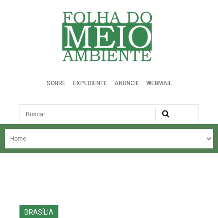
Folha do Meio Ambiente
SOBRE
EXPEDIENTE
ANUNCIE
WEBMAIL
Busca
NOSSA HISTÓRIA
ÚLTIMAS NOTÍCIAS
EDIÇÃO DO MÊS
EDIÇÕES ANTERIORES
BRASÍLIA