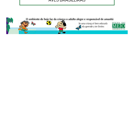
AVES BRASILEIRAS
© 2026
Folha do Meio Ambiente
é uma publicação da Folha do Meio
Ambiente Cultura Viva Editora Ltda
SRTV Sul, Quadra 701 Conjunto D, Bloco A, Sala 717 - CEP 70.340-000 -
Asa Sul - Brasília/DF - Brasil.