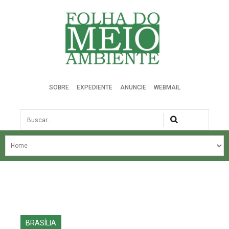
Folha do Meio Ambiente
SOBRE
EXPEDIENTE
ANUNCIE
WEBMAIL
Busca
NOSSA HISTÓRIA
ÚLTIMAS NOTÍCIAS
EDIÇÃO DO MÊS
EDIÇÕES ANTERIORES
BRASÍLIA