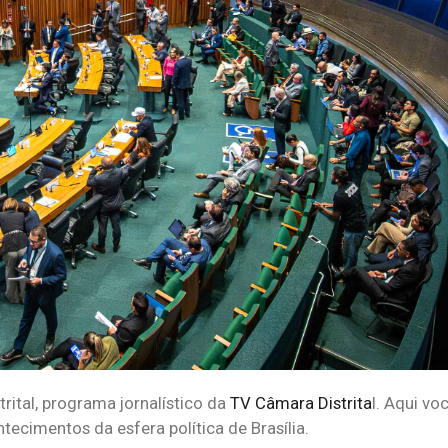
trital, programa jornalístico da
TV Câmara Distrita
l. Aqui vo
tecimentos da esfera política de Brasília.