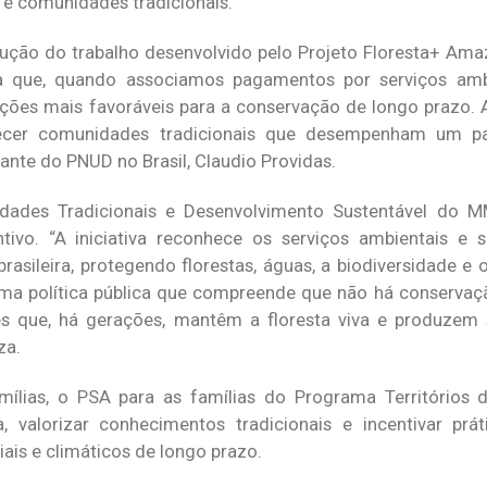
 e comunidades tradicionais.
ução do trabalho desenvolvido pelo Projeto Floresta+ Ama
a que, quando associamos pagamentos por serviços amb
ondições mais favoráveis para a conservação de longo prazo.
alecer comunidades tradicionais que desempenham um pa
ante do PNUD no Brasil, Claudio Providas.
dades Tradicionais e Desenvolvimento Sustentável do M
vo. “A iniciativa reconhece os serviços ambientais e s
asileira, protegendo florestas, águas, a biodiversidade e
 uma política pública que compreende que não há conserva
les que, há gerações, mantêm a floresta viva e produzem
za.
mílias, o PSA para as famílias do Programa Territórios 
a, valorizar conhecimentos tradicionais e incentivar prát
iais e climáticos de longo prazo.