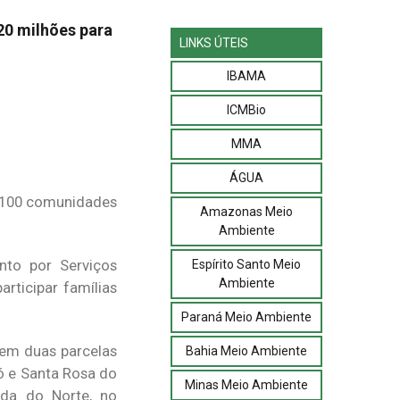
20 milhões para
LINKS ÚTEIS
IBAMA
ICMBio
MMA
ÁGUA
e 100 comunidades
Amazonas Meio
Ambiente
to por Serviços
Espírito Santo Meio
Ambiente
rticipar famílias
Paraná Meio Ambiente
s em duas parcelas
Bahia Meio Ambiente
ó e Santa Rosa do
Minas Meio Ambiente
nda do Norte, no