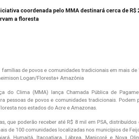
niciativa coordenada pelo MMA destinará cerca de R$ 
rvam a floresta
il famílias de povos e comunidades tradicionais em mais d
heimison Logan/Floresta+ Amazônia
ça do Clima (MMA) lança Chamada Pública de Pagamen
ra pessoas de povos e comunidades tradicionais. Podem pa
Floresta nos estados do Acre e Amazonas.
lias, que poderão receber até R$ 8 mil em PSA, distribuído
ais de 100 comunidades localizadas nos municípios de Feij
jará, Humaitá, Itacoatiara, Lábrea, Manicoré e Nova Oli