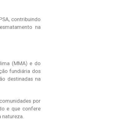
PSA, contribuindo
 desmatamento na
Clima (MMA) e do
ção fundiária dos
não destinadas na
s comunidades por
do e que confere
a natureza.