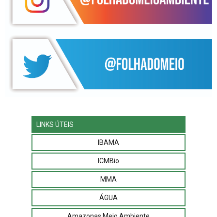
LINKS ÚTEIS
IBAMA
ICMBio
MMA
ÁGUA
Amazonas Meio Ambiente