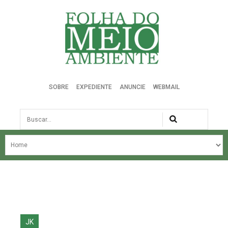
Folha do Meio Ambiente
SOBRE
EXPEDIENTE
ANUNCIE
WEBMAIL
Busca
NOSSA HISTÓRIA
ÚLTIMAS NOTÍCIAS
EDIÇÃO DO MÊS
EDIÇÕES ANTERIORES
JK