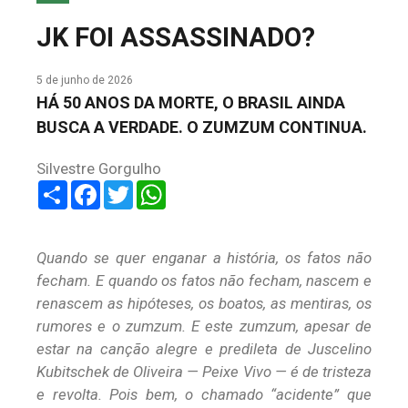
COLUNA DO MEIO
JK FOI ASSASSINADO?
FALE CONOSCO
5 de junho de 2026
HÁ 50 ANOS DA MORTE, O BRASIL AINDA
BUSCA A VERDADE. O ZUMZUM CONTINUA.
Silvestre Gorgulho
Share
Facebook
Twitter
WhatsApp
Quando se quer enganar a história, os fatos não
fecham. E quando os fatos não fecham, nascem e
renascem as hipóteses, os boatos, as mentiras, os
rumores e o zumzum. E este zumzum, apesar de
estar na canção alegre e predileta de Juscelino
Kubitschek de Oliveira — Peixe Vivo — é de tristeza
e revolta. Pois bem, o chamado “acidente” que