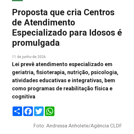
COLUNA DO MEIO
Proposta que cria Centros
FALE CONOSCO
de Atendimento
Especializado para Idosos é
promulgada
11 de junho de 2026
Lei prevê atendimento especializado em
geriatria, fisioterapia, nutrição, psicologia,
atividades educativas e integrativas, bem
como programas de reabilitação física e
cognitiva
Share
Facebook
Twitter
WhatsApp
Foto: Andressa Anholete/Agência CLDF