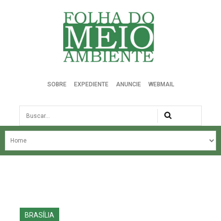
Folha do Meio Ambiente
SOBRE
EXPEDIENTE
ANUNCIE
WEBMAIL
Busca
NOSSA HISTÓRIA
ÚLTIMAS NOTÍCIAS
EDIÇÃO DO MÊS
EDIÇÕES ANTERIORES
BRASÍLIA