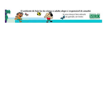
© 2026
Folha do Meio Ambiente
é uma publicação da Folha do Meio
Ambiente Cultura Viva Editora Ltda
SRTV Sul, Quadra 701 Conjunto D, Bloco A, Sala 717 - CEP 70.340-000 -
Asa Sul - Brasília/DF - Brasil.