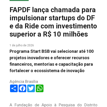
COLUNA DO MEIO
FAPDF lança chamada para
FALE CONOSCO
impulsionar startups do DF
e da Ride com investimento
superior a R$ 10 milhões
1 de julho de 2026
Programa Start BSB vai selecionar até 100
projetos inovadores e oferecer recursos
financeiros, mentorias e capacitação para
fortalecer o ecossistema de inovação
Agência Brasília
Share
Facebook
Twitter
WhatsApp
A Fundação de Apoio à Pesquisa do Distrito