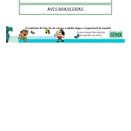
AVES BRASILEIRAS
© 2026
Folha do Meio Ambiente
é uma publicação da Folha do Meio
Ambiente Cultura Viva Editora Ltda
SRTV Sul, Quadra 701 Conjunto D, Bloco A, Sala 717 - CEP 70.340-000 -