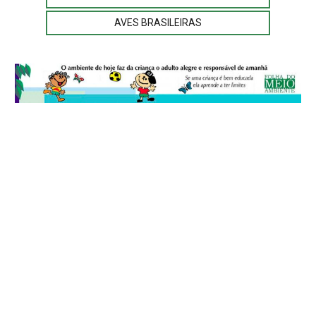
AVES BRASILEIRAS
© 2026
Folha do Meio Ambiente
é uma publicação da Folha do Meio
Ambiente Cultura Viva Editora Ltda
SRTV Sul, Quadra 701 Conjunto D, Bloco A, Sala 717 - CEP 70.340-000 -