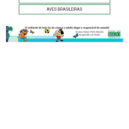
AVES BRASILEIRAS
© 2026
Folha do Meio Ambiente
é uma publicação da Folha do Meio
Ambiente Cultura Viva Editora Ltda
SRTV Sul, Quadra 701 Conjunto D, Bloco A, Sala 717 - CEP 70.340-000 -