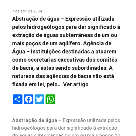
COLUNA DO MEIO
7 de abril de 2004
Abstração de água – Expressão utilizada
FALE CONOSCO
pelos hidrogeólogos para dar significado à
extração de águas subterrâneas de um ou
mais poços de um aqüífero. Agência de
Água – Instituições destinadas a atuarem
como secretarias executivas dos comitês
de bacia, a estes sendo subordinadas. A
natureza das agências de bacia não está
fixada em lei, pelo…
Ver artigo
Share
Facebook
Twitter
WhatsApp
Abstração de água –
Expressão utilizada pelos
hidrogeólogos para dar significado à extração
de águas subterrâneas de um ou mais poços de