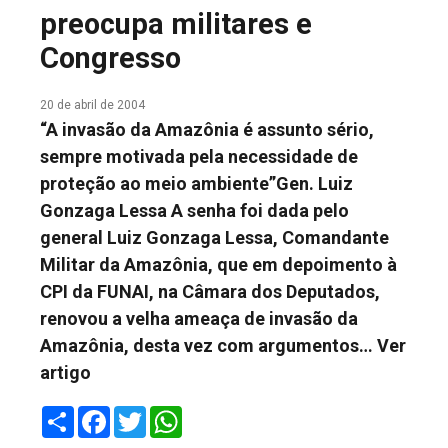
preocupa militares e
COLUNA DO MEIO
Congresso
FALE CONOSCO
20 de abril de 2004
“A invasão da Amazônia é assunto sério,
sempre motivada pela necessidade de
proteção ao meio ambiente”Gen. Luiz
Gonzaga Lessa A senha foi dada pelo
general Luiz Gonzaga Lessa, Comandante
Militar da Amazônia, que em depoimento à
CPI da FUNAI, na Câmara dos Deputados,
renovou a velha ameaça de invasão da
Amazônia, desta vez com argumentos…
Ver
artigo
Share
Facebook
Twitter
WhatsApp