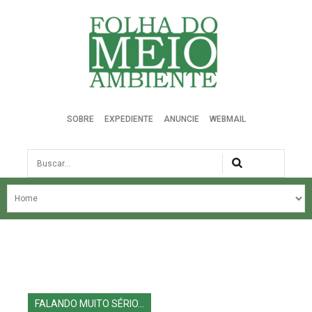
Folha do Meio Ambiente
SOBRE
EXPEDIENTE
ANUNCIE
WEBMAIL
Busca
NOSSA HISTÓRIA
ÚLTIMAS NOTÍCIAS
EDIÇÃO DO MÊS
EDIÇÕES ANTERIORES
FALANDO MUITO SÉRIO...