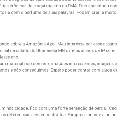
i várias crônicas dele aqui mesmo na FMA. Fico encantada c
os e com o perfume de suas palavras. Podem crer: é muito 
lando sobre a Amazônia Azul. Meu interesse por esse assunt
ipal na cidade de Uberlândia MG e meus alunos da 8ª série
desse ano.
um material rico com informações interessantes, imagens
tamos e não conseguimos. Espero poder contar com ajuda d
a minha cidade, fico com uma forte sensação de perda. Cad
r os referenciais sem encontrá-los. É impressionante a onipo