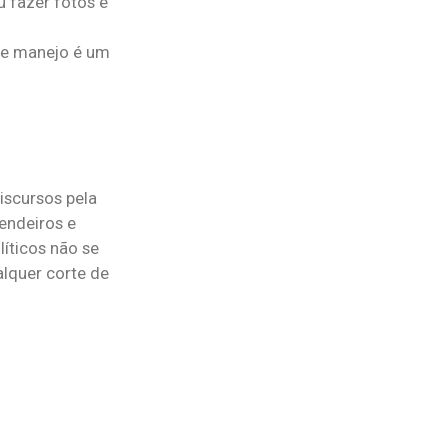
 fazer fotos e
de manejo é um
iscursos pela
endeiros e
íticos não se
lquer corte de