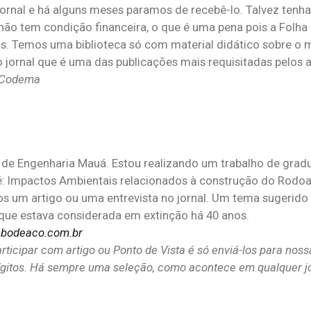
rnal e há alguns meses paramos de recebê-lo. Talvez tenh
não tem condição financeira, o que é uma pena pois a Folha
s. Temos uma biblioteca só com material didático sobre o 
o jornal que é uma das publicações mais requisitadas pelos a
o Codema
a de Engenharia Mauá. Estou realizando um trabalho de grad
é: Impactos Ambientais relacionados à construção do Rodoa
mos um artigo ou uma entrevista no jornal. Um tema sugerido
 que estava considerada em extinção há 40 anos.
bodeaco.com.br
ticipar com artigo ou Ponto de Vista é só enviá-los para nos
dígitos. Há sempre uma seleção, como acontece em qualquer jo