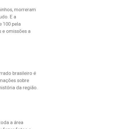
ninhos, morreram
udo. E a
e 100 pela
s e omissões a
rado brasileiro é
ormações sobre
istória da região.
toda a área