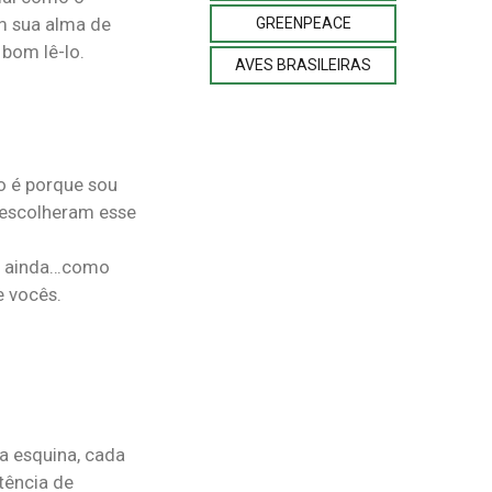
om sua alma de
GREENPEACE
bom lê-lo.
AVES BRASILEIRAS
o é porque sou
 escolheram esse
 e ainda…como
e vocês.
a esquina, cada
tência de