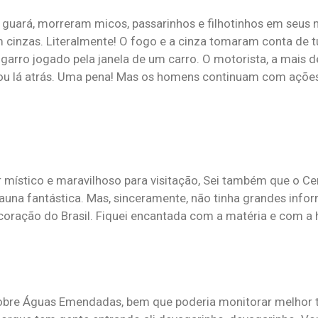
guará, morreram micos, passarinhos e filhotinhos em seus 
m cinzas. Literalmente! O fogo e a cinza tomaram conta de t
garro jogado pela janela de um carro. O motorista, a mais d
ixou lá atrás. Uma pena! Mas os homens continuam com açõe
místico e maravilhoso para visitação, Sei também que o Cer
fauna fantástica. Mas, sinceramente, não tinha grandes inf
oração do Brasil. Fiquei encantada com a matéria e com a h
sobre Águas Emendadas, bem que poderia monitorar melhor 