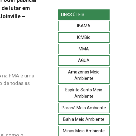
 de lutar em
LINKS ÚTEIS
oinville –
IBAMA
ICMBio
MMA
ÁGUA
Amazonas Meio
as na FMA é uma
Ambiente
o de todas as
Espírito Santo Meio
Ambiente
Paraná Meio Ambiente
Bahia Meio Ambiente
Minas Meio Ambiente
ial como o