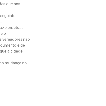
des que nos
 seguinte:
….
-pipa, etc…,
 e o
os vereadores não
argumento é de
que a cidade
 uma mudança no