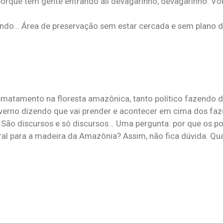
rque tem gente entrando ali devagarinho, devagarinho. Vou
uando… Área de preservação sem estar cercada e sem plano 
smatamento na floresta amazônica, tanto político fazendo d
overno dizendo que vai prender e acontecer em cima dos faz
 São discursos e só discursos… Uma pergunta: por que os pol
al para a madeira da Amazônia? Assim, não fica dúvida. Qua