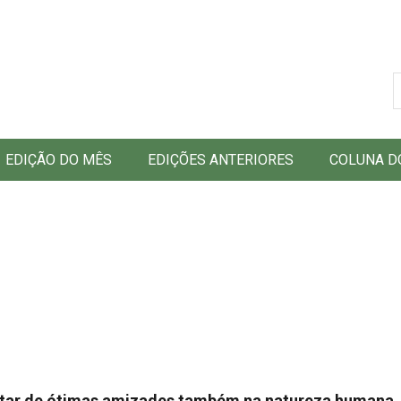
B
EDIÇÃO DO MÊS
EDIÇÕES ANTERIORES
COLUNA D
utar de ótimas amizades também na natureza humana. 