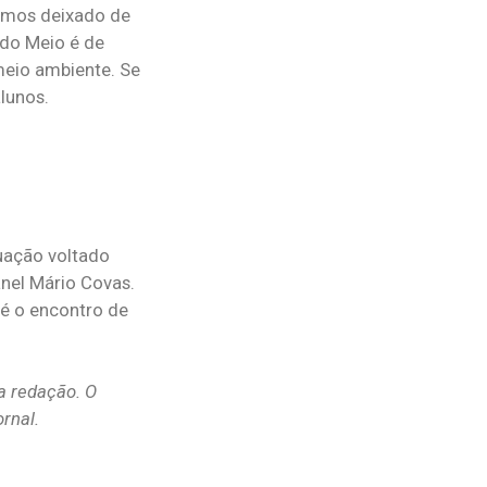
amos deixado de
 do Meio é de
meio ambiente. Se
lunos.
uação voltado
nel Mário Covas.
 é o encontro de
sa redação. O
rnal.