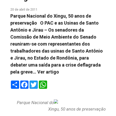
COLUNA DO MEIO
20 de abril de 2011
Parque Nacional do Xingu, 50 anos de
FALE CONOSCO
preservação O PAC e as Usinas de Santo
Antônio e Jirau – Os senadores da
Comissão de Meio Ambiente do Senado
reuniram-se com representantes dos
trabalhadores das usinas de Santo Antônio
e Jirau, no Estado de Rondônia, para
debater uma saída para a crise deflagrada
pela greve…
Ver artigo
Share
Facebook
Twitter
WhatsApp
Parque Nacional do
Xingu, 50 anos de preservação