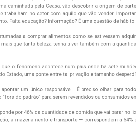
ma caminhada pela Ceasa, vão descobrir a origem de part
 trabalham no setor com aquilo que vão vender. Importan
to. Falta educação? Informação? É uma questão de hábito 
stumadas a comprar alimentos como se estivessem adquir
or mais que tanta beleza tenha a ver também com a quantid
 é que o fenômeno acontece num país onde há sete milhõe
do Estado, uma ponte entre tal privação e tamanho desperdí
apontar um único responsável. É preciso olhar para tod
o “fora do padrão” para serem revendidos ou consumidos em
onde por 46% da quantidade de comida que vai parar no lix
ção, armazenamento e transporte — correspondem a 54% d