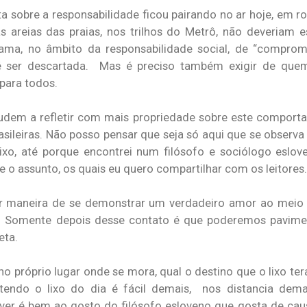
nta sobre a responsabilidade ficou pairando no ar hoje, em 
as areias das praias, nos trilhos do Metrô, não deveriam 
hama, no âmbito da responsabilidade social, de “compro
, até ser descartada. Mas é preciso também exigir de q
para todos.
judem a refletir com mais propriedade sobre este compor
sileiras. Não posso pensar que seja só aqui que se observ
ixo, até porque encontrei num filósofo e sociólogo eslove
o assunto, os quais eu quero compartilhar com os leitores.
hor maneira de se demonstrar um verdadeiro amor ao meio
s. Somente depois desse contato é que poderemos pavim
eta.
no próprio lugar onde se mora, qual o destino que o lixo terá
tendo o lixo do dia é fácil demais, nos distancia dema
ver é bem ao gosto do filósofo esloveno que gosta de cau