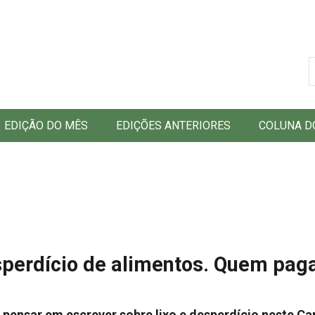
B
EDIÇÃO DO MÊS
EDIÇÕES ANTERIORES
COLUNA D
esperdício de alimentos. Quem pag
sar em escrever sobre lixo e desperdício neste Carn