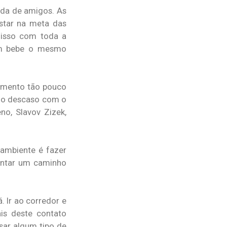
roda de amigos. As
estar na meta das
misso com toda a
uem bebe o mesmo
tamento tão pouco
a o descaso com o
no, Slavov Zizek,
 ambiente é fazer
entar um caminho
. Ir ao corredor e
is deste contato
sar algum tipo de