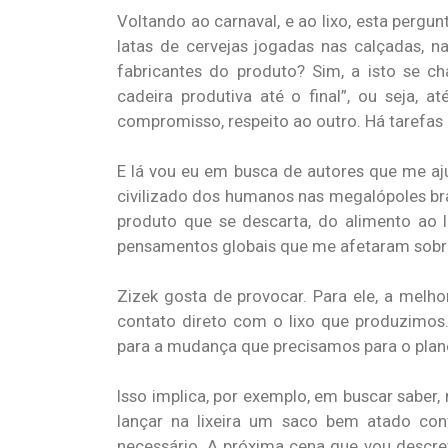
Voltando ao carnaval, e ao lixo, esta pergu
latas de cervejas jogadas nas calçadas, n
fabricantes do produto? Sim, a isto se c
cadeira produtiva até o final”, ou seja
compromisso, respeito ao outro. Há tarefas 
E lá vou eu em busca de autores que me a
civilizado dos humanos nas megalópoles bra
produto que se descarta, do alimento ao l
pensamentos globais que me afetaram sobre 
Zizek gosta de provocar. Para ele, a mel
contato direto com o lixo que produzimo
para a mudança que precisamos para o plan
Isso implica, por exemplo, em buscar saber, 
lançar na lixeira um saco bem atado con
necessário. A próxima cena que vou descre