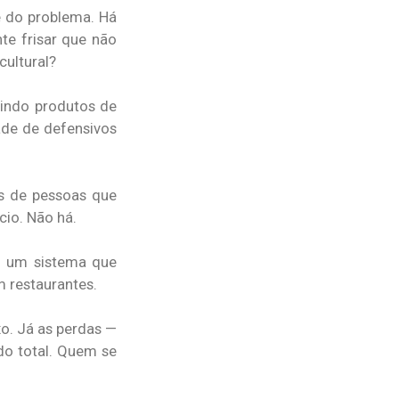
e do problema. Há
te frisar que não
cultural?
indo produtos de
ade de defensivos
s de pessoas que
cio. Não há.
o um sistema que
 restaurantes.
o. Já as perdas —
o total. Quem se