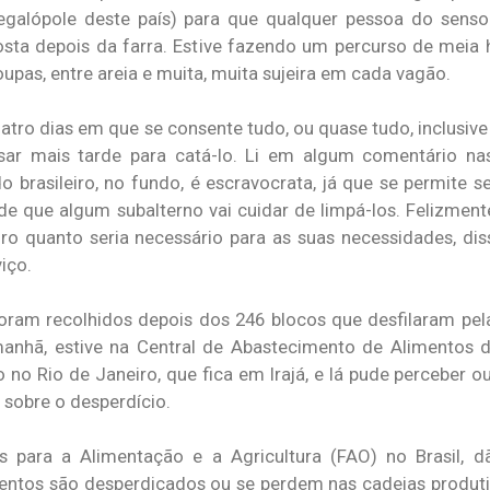
megalópole deste país) para que qualquer pessoa do sens
osta depois da farra. Estive fazendo um percurso de meia 
roupas, entre areia e muita, muita sujeira em cada vagão.
uatro dias em que se consente tudo, ou quase tudo, inclusiv
ar mais tarde para catá-lo. Li em algum comentário nas
brasileiro, no fundo, é escravocrata, já que se permite s
de que algum subalterno vai cuidar de limpá-los. Felizmente
iro quanto seria necessário para as suas necessidades, d
iço.
foram recolhidos depois dos 246 blocos que desfilaram pel
manhã, estive na Central de Abastecimento de Alimentos 
 no Rio de Janeiro, que fica em Irajá, e lá pude perceber out
 sobre o desperdício.
para a Alimentação e a Agricultura (FAO) no Brasil, d
mentos são desperdiçados ou se perdem nas cadeias produti