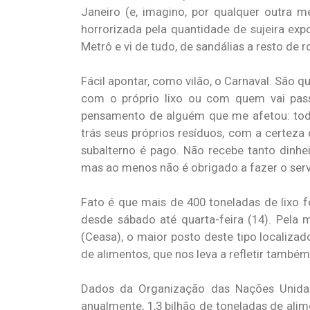
Janeiro (e, imagino, por qualquer outra 
horrorizada pela quantidade de sujeira exp
Metrô e vi de tudo, de sandálias a resto de 
Fácil apontar, como vilão, o Carnaval. São q
com o próprio lixo ou com quem vai pass
pensamento de alguém que me afetou: todo 
trás seus próprios resíduos, com a certeza 
subalterno é pago. Não recebe tanto dinhe
mas ao menos não é obrigado a fazer o serv
Fato é que mais de 400 toneladas de lixo 
desde sábado até quarta-feira (14). Pela 
(Ceasa), o maior posto deste tipo localizado
de alimentos, que nos leva a refletir também
Dados da Organização das Nações Unidas 
anualmente, 1,3 bilhão de toneladas de ali