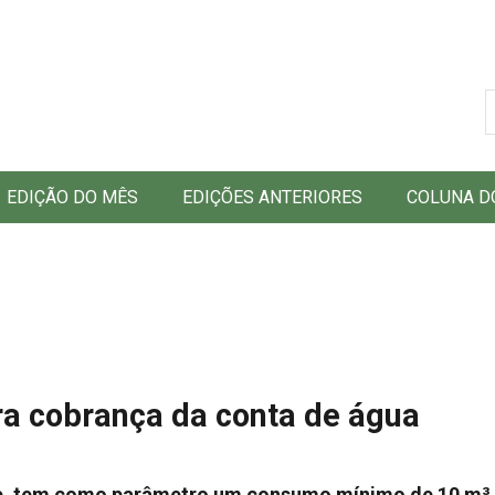
B
EDIÇÃO DO MÊS
EDIÇÕES ANTERIORES
COLUNA D
ra cobrança da conta de água
e, tem como parâmetro um consumo mínimo de 10 m³,