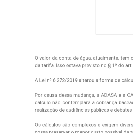
O valor da conta de água, atualmente, tem
da tarifa. Isso estava previsto no § 1º do art
A Lei nº 6.272/2019 alterou a forma de cálcu
Por causa dessa mudança, a ADASA e a CAES
cálculo não contemplará a cobrança base
realização de audiências públicas e debate
Os cálculos são complexos e exigem diversa
possa preservar o menor custo possível da