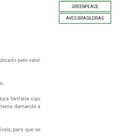
GREENPEACE
AVES BRASILEIRAS
licado pelo valor
no.
ra tarifária cujo
o tema demanda a
veis, para que se