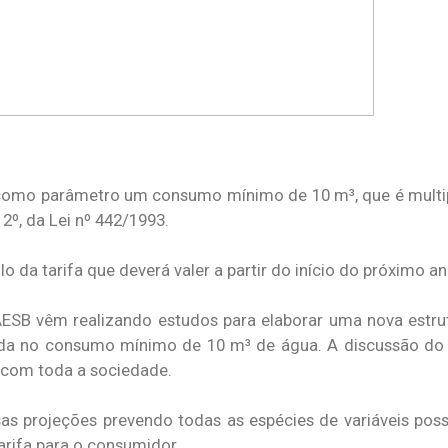
 como parâmetro um consumo mínimo de 10 m³, que é multip
. 2º, da Lei nº 442/1993.
lo da tarifa que deverá valer a partir do início do próximo a
B vêm realizando estudos para elaborar uma nova estrutu
ada no consumo mínimo de 10 m³ de água. A discussão d
s com toda a sociedade.
s projeções prevendo todas as espécies de variáveis possí
 tarifa para o consumidor.