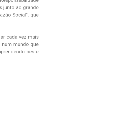
e Responsabilidade
es junto ao grande
azão Social”, que
dar cada vez mais
duz num mundo que
 aprendendo neste