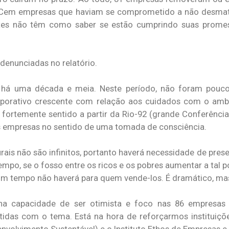
. Cem empresas que haviam se comprometido a não desma
ntes não têm como saber se estão cumprindo suas promes
enunciadas no relatório.
 há uma década e meia. Neste período, não foram poucos
porativo crescente com relação aos cuidados com o ambi
 fortemente sentido a partir da Rio-92 (grande Conferênci
s empresas no sentido de uma tomada de consciência.
ais não são infinitos, portanto haverá necessidade de prese
mpo, se o fosso entre os ricos e os pobres aumentar a tal p
m tempo não haverá para quem vende-los. É dramático, mas
ha capacidade de ser otimista e foco nas 86 empresas e
tidas com o tema. Está na hora de reforçarmos instituiç