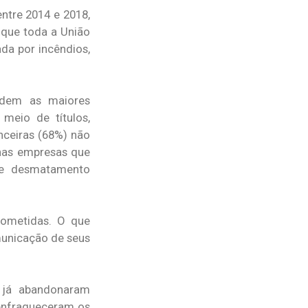
ntre 2014 e 2018,
 que toda a União
da por incêndios,
ndem as maiores
meio de títulos,
nceiras (68%) não
nas empresas que
de desmatamento
rometidas. O que
omunicação de seus
 já abandonaram
enfraqueceram os