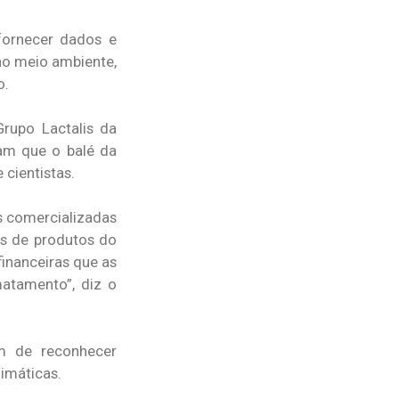
fornecer dados e
ao meio ambiente,
o.
rupo Lactalis da
ram que o balé da
 cientistas.
s comercializadas
es de produtos do
financeiras que as
atamento”, diz o
am de reconhecer
imáticas.