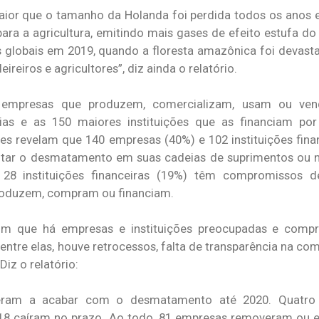
aior que o tamanho da Holanda foi perdida todos os anos e
ra a agricultura, emitindo mais gases de efeito estufa do
globais em 2019, quando a floresta amazônica foi devasta
reiros e agricultores”, diz ainda o relatório.
 empresas que produzem, comercializam, usam ou ve
ias e as 150 maiores instituições que as financiam por 
es revelam que 140 empresas (40%) e 102 instituições fina
itar o desmatamento em suas cadeias de suprimentos ou 
 28 instituições financeiras (19%) têm compromissos 
produzem, compram ou financiam.
om que há empresas e instituições preocupadas e comp
 entre elas, houve retrocessos, falta de transparência na c
Diz o relatório:
ram a acabar com o desmatamento até 2020. Quatro
8 caíram no prazo. Ao todo, 81 empresas removeram ou 