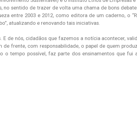
envolvimento Sustentável) e o Instituto Ethos de Empresas 
ros, no sentido de trazer de volta uma chama de bons debat
ueza entre 2003 e 2012, como editora de um caderno, o “R
o”, atualizando e renovando tais iniciativas.
E de nós, cidadãos que fazemos a notícia acontecer, vali
am de frente, com responsabilidade, o papel de quem pro
omo o tempo possível, faz parte dos ensinamentos que fui