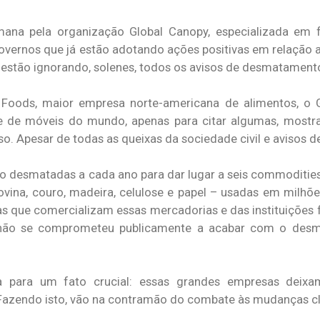
emana pela organização Global Canopy, especializada em 
governos que já estão adotando ações positivas em relação 
stão ignorando, solenes, todos os avisos de desmatament
oods, maior empresa norte-americana de alimentos, o G
nte de móveis do mundo, apenas para citar algumas, most
. Apesar de todas as queixas da sociedade civil e avisos de
endo desmatadas a cada ano para dar lugar a seis commoditie
ovina, couro, madeira, celulose e papel – usadas em milhõ
sas que comercializam essas mercadorias e das instituições 
 não se comprometeu publicamente a acabar com o desm
ta para um fato crucial: essas grandes empresas deix
 Fazendo isto, vão na contramão do combate às mudanças cl