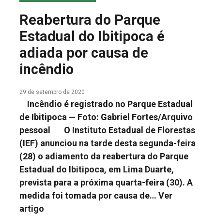
COLUNA DO MEIO
Reabertura do Parque
FALE CONOSCO
Estadual do Ibitipoca é
adiada por causa de
incêndio
29 de setembro de 2020
Incêndio é registrado no Parque Estadual
de Ibitipoca — Foto: Gabriel Fortes/Arquivo
pessoal O Instituto Estadual de Florestas
(IEF) anunciou na tarde desta segunda-feira
(28) o adiamento da reabertura do Parque
Estadual do Ibitipoca, em Lima Duarte,
prevista para a próxima quarta-feira (30). A
medida foi tomada por causa de…
Ver
artigo