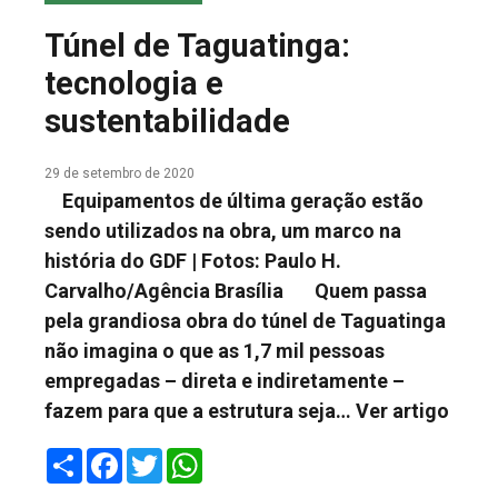
COLUNA DO MEIO
Túnel de Taguatinga:
FALE CONOSCO
tecnologia e
sustentabilidade
29 de setembro de 2020
Equipamentos de última geração estão
sendo utilizados na obra, um marco na
história do GDF | Fotos: Paulo H.
Carvalho/Agência Brasília Quem passa
pela grandiosa obra do túnel de Taguatinga
não imagina o que as 1,7 mil pessoas
empregadas – direta e indiretamente –
fazem para que a estrutura seja…
Ver artigo
Share
Facebook
Twitter
WhatsApp