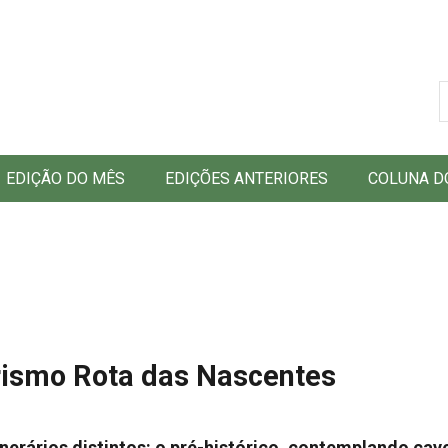
B
EDIÇÃO DO MÊS
EDIÇÕES ANTERIORES
COLUNA D
turismo Rota das Nascentes
inerários distintos: o pré-histórico, contemplando ca