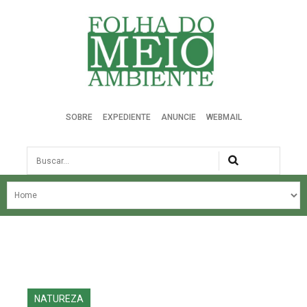
Folha do Meio Ambiente
SOBRE
EXPEDIENTE
ANUNCIE
WEBMAIL
Busca
NOSSA HISTÓRIA
ÚLTIMAS NOTÍCIAS
EDIÇÃO DO MÊS
EDIÇÕES ANTERIORES
NATUREZA