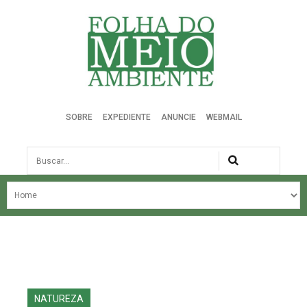
Folha do Meio Ambiente
SOBRE
EXPEDIENTE
ANUNCIE
WEBMAIL
Busca
NOSSA HISTÓRIA
ÚLTIMAS NOTÍCIAS
EDIÇÃO DO MÊS
EDIÇÕES ANTERIORES
NATUREZA