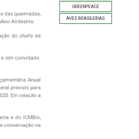
GREENPEACE
 e das queimadas,
AVES BRASILEIRAS
 Meio Ambiente.
cação do chefe da
 e sim convidado.
rçamentária Anual
ral previsto para
020. Em relação a
bama e do ICMBio,
de conservação na