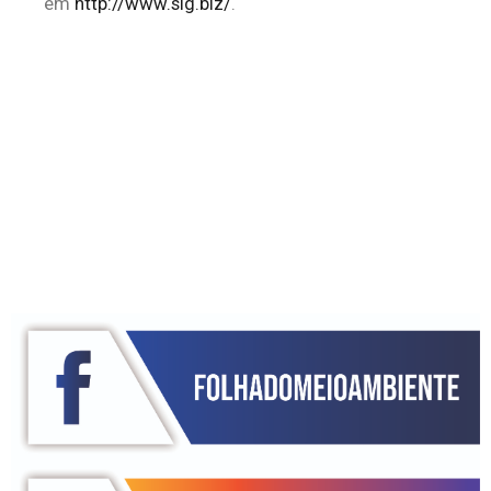
em
http://www.sig.biz/
.