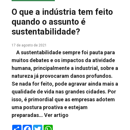
COLUNA DO MEIO
O que a indústria tem feito
FALE CONOSCO
quando o assunto é
sustentabilidade?
17 de agosto de 2021
A sustentabilidade sempre foi pauta para
muitos debates e os impactos da atividade
humana, principalmente a industrial, sobre a
natureza já provocaram danos profundos.
Se nada for feito, pode agravar ainda mais a
qualidade de vida nas grandes cidades. Por
isso, é primordial que as empresas adotem
uma postura proativa e estejam
preparadas…
Ver artigo
Share
Facebook
Twitter
WhatsApp