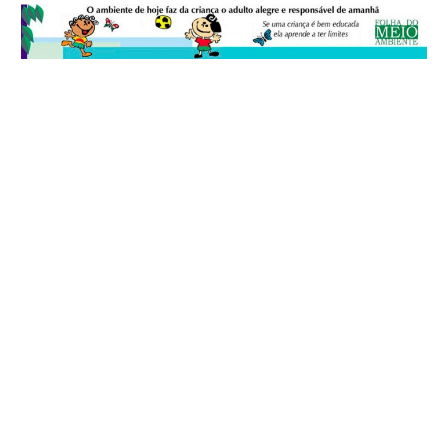
© 2026
Folha do Meio Ambiente
é uma publicação da Folha do Meio
Ambiente Cultura Viva Editora Ltda
SRTV Sul, Quadra 701 Conjunto D, Bloco A, Sala 717 - CEP 70.340-000 -
Asa Sul - Brasília/DF - Brasil.
EXPEDIENTE
ANUNCIE
WEBMAIL
FACEBOOK