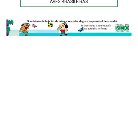
AVES BRASILEIRAS
© 2026
Folha do Meio Ambiente
é uma publicação da Folha do Meio
Ambiente Cultura Viva Editora Ltda
SRTV Sul, Quadra 701 Conjunto D, Bloco A, Sala 717 - CEP 70.340-000 -
Asa Sul - Brasília/DF - Brasil.