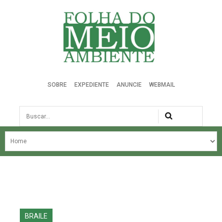
Folha do Meio Ambiente
SOBRE
EXPEDIENTE
ANUNCIE
WEBMAIL
Busca
NOSSA HISTÓRIA
ÚLTIMAS NOTÍCIAS
EDIÇÃO DO MÊS
EDIÇÕES ANTERIORES
BRAILE