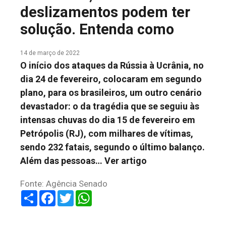
deslizamentos podem ter
COLUNA DO MEIO
solução. Entenda como
FALE CONOSCO
14 de março de 2022
O início dos ataques da Rússia à Ucrânia, no
dia 24 de fevereiro, colocaram em segundo
plano, para os brasileiros, um outro cenário
devastador: o da tragédia que se seguiu às
intensas chuvas do dia 15 de fevereiro em
Petrópolis (RJ), com milhares de vítimas,
sendo 232 fatais, segundo o último balanço.
Além das pessoas…
Ver artigo
Fonte: Agência Senado
Share
Facebook
Twitter
WhatsApp