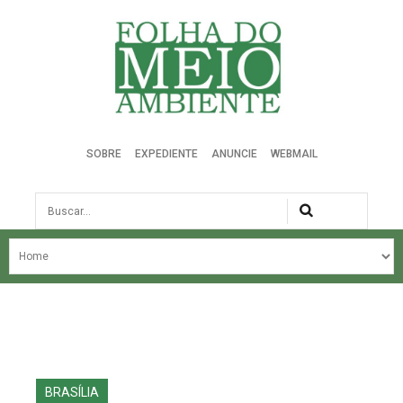
Folha do Meio Ambiente
SOBRE
EXPEDIENTE
ANUNCIE
WEBMAIL
Busca
NOSSA HISTÓRIA
ÚLTIMAS NOTÍCIAS
EDIÇÃO DO MÊS
EDIÇÕES ANTERIORES
BRASÍLIA