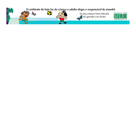
© 2026
Folha do Meio Ambiente
é uma publicação da Folha do Meio
Ambiente Cultura Viva Editora Ltda
SRTV Sul, Quadra 701 Conjunto D, Bloco A, Sala 717 - CEP 70.340-000 -
Asa Sul - Brasília/DF - Brasil.
EXPEDIENTE
ANUNCIE
WEBMAIL