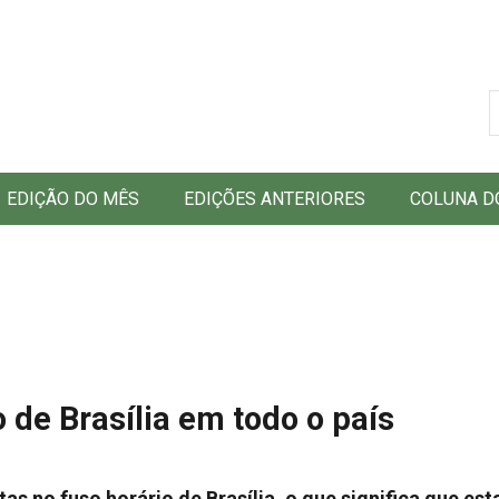
B
EDIÇÃO DO MÊS
EDIÇÕES ANTERIORES
COLUNA D
 de Brasília em todo o país
as no fuso horário de Brasília, o que significa que est