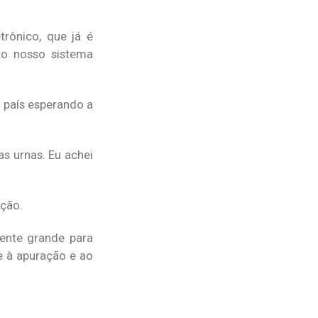
rônico, que já é
ao nosso sistema
 país esperando a
s urnas. Eu achei
ação.
ente grande para
e à apuração e ao