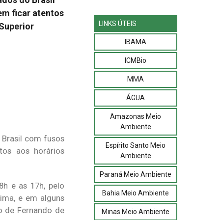
em ficar atentos
LINKS ÚTEIS
 Superior
IBAMA
ICMBio
MMA
ÁGUA
Amazonas Meio
Ambiente
o Brasil com fusos
Espírito Santo Meio
tos aos horários
Ambiente
Paraná Meio Ambiente
h e as 17h, pelo
Bahia Meio Ambiente
aima, e em alguns
go de Fernando de
Minas Meio Ambiente