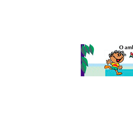
© 2026
Folha do Meio Ambiente
é uma publicação da Folha do M
Ltda