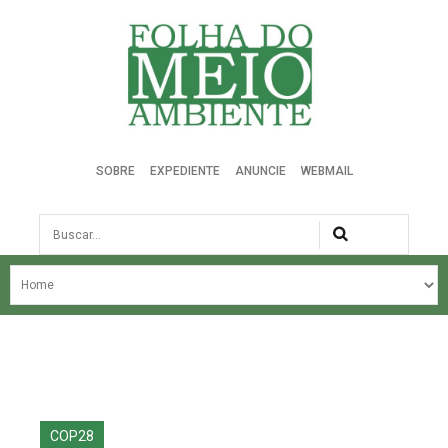
Folha do Meio Ambiente
SOBRE
EXPEDIENTE
ANUNCIE
WEBMAIL
Busca
NOSSA HISTÓRIA
ÚLTIMAS NOTÍCIAS
EDIÇÃO DO MÊS
EDIÇÕES ANTERIORES
COP28