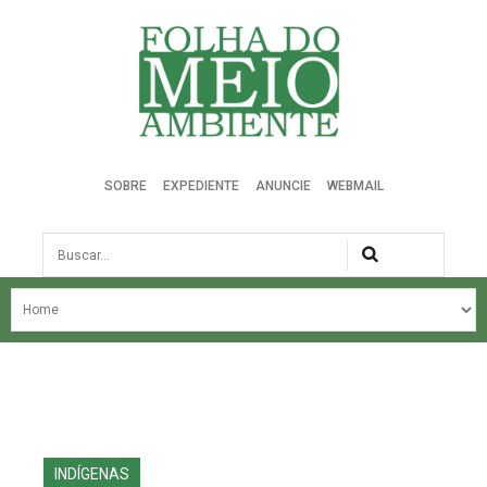
Folha do Meio Ambiente
SOBRE
EXPEDIENTE
ANUNCIE
WEBMAIL
Busca
NOSSA HISTÓRIA
ÚLTIMAS NOTÍCIAS
EDIÇÃO DO MÊS
EDIÇÕES ANTERIORES
INDÍGENAS