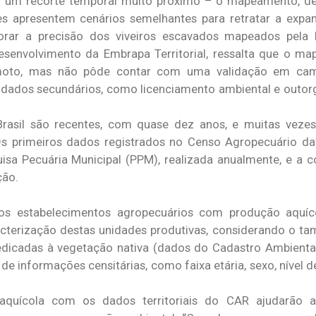
 um recorte temporal muito próximo – o mapeamento, de
es apresentem cenários semelhantes para retratar a expa
morar a precisão dos viveiros escavados mapeados pela 
esenvolvimento da Embrapa Territorial, ressalta que o m
moto, mas não pôde contar com uma validação em camp
 dados secundários, como licenciamento ambiental e outorg
 Brasil são recentes, com quase dez anos, e muitas vez
 Os primeiros dados registrados no Censo Agropecuário d
uisa Pecuária Municipal (PPM), realizada anualmente, e a c
ção.
 dos estabelecimentos agropecuários com produção aquíc
terização destas unidades produtivas, considerando o ta
edicadas à vegetação nativa (dados do Cadastro Ambiental 
de informações censitárias, como faixa etária, sexo, nível 
quícola com os dados territoriais do CAR ajudarão 