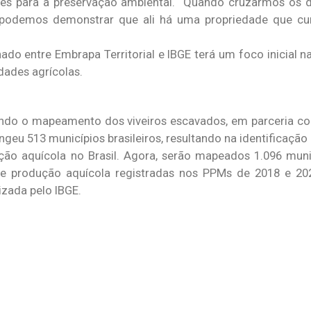
es para a preservação ambiental. “Quando cruzarmos os 
podemos demonstrar que ali há uma propriedade que cum
do entre Embrapa Territorial e IBGE terá um foco inicial na
idades agrícolas.
ando o mapeamento dos viveiros escavados, em parceria co
geu 513 municípios brasileiros, resultando na identificação
ão aquícola no Brasil. Agora, serão mapeados 1.096 municí
e produção aquícola registradas nos PPMs de 2018 e 202
izada pelo IBGE.