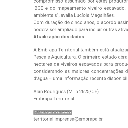
compromisso assumido por estes produtor
IBGE e do mapeamento viveiro escavado, 
ambientais”, avalia Lucíola Magalhães.
Com duração de cinco anos, o acordo assina
poderá ser ampliado para incluir outras ativ
Atualização dos dados
A Embrapa Territorial também está atualiz
Pesca e Aquicultura. O primeiro estudo abran
hectares de viveiros escavados para produç
considerando as maiores concentrações d
d’água – uma informação recente disponibil
Alan Rodrigues
(MTb 2625/CE)
Embrapa Territorial
Contatos para a imprensa
territorial.imprensa@embrapa.br