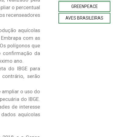
GREENPEACE
liar o percentual
 os recenseadores
AVES BRASILEIRAS
rodução aquícolas
la Embrapa com as
 Os polígonos que
 e confirmação da
róximo ano.
eta do IBGE para
contrário, serão
e ampliar o uso do
pecuária do IBGE.
ades de interesse
s dados aquícolas