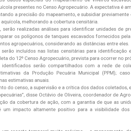
uícola presentes no Censo Agropecuário. A expectativa é amp
tando a precisão do mapeamento, e subsidiar previamente
aquícola, melhorando a cobertura censitária.
 serão realizadas análises para identificar unidades de p
omparar os polígonos de tanques escavados fornecidos pe
tos agropecuários, considerando as distâncias entre eles.
erão incluídos nas listas censitárias para identificação
leta do 12º Censo Agropecuário, prevista para ocorrer no p
 identificados serão compartilhados com a rede de col
timativas da Produção Pecuária Municipal (PPM); caso 
nas estimativas anuais.
to do censo, a supervisão e a crítica dos dados coletados, 
pecuárias”, disse Octávio de Oliveira, coordenador de Agro
iação da cobertura de ação, com a garantia de que as unid
 é um impacto altamente positivo para a visibilidade do