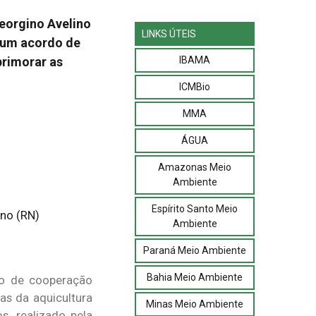
eorgino Avelino
LINKS ÚTEIS
m um acordo de
IBAMA
primorar as
ICMBio
MMA
ÁGUA
Amazonas Meio
Ambiente
Espírito Santo Meio
Ambiente
Paraná Meio Ambiente
Bahia Meio Ambiente
rdo de cooperação
cas da aquicultura
Minas Meio Ambiente
s, realizado pela