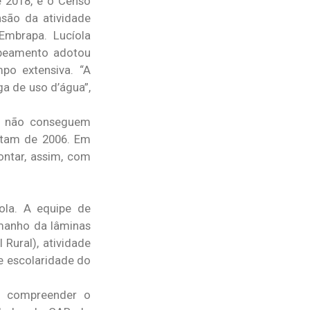
 2018, e o Censo
nsão da atividade
Embrapa. Lucíola
apeamento adotou
o extensiva. “A
a de uso d’água”,
es não conseguem
atam de 2006. Em
ontar, assim, com
ola. A equipe de
manho da lâminas
Rural), atividade
de escolaridade do
a compreender o