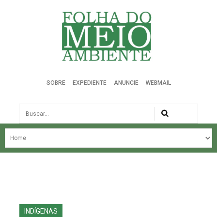
Folha do Meio Ambiente
SOBRE
EXPEDIENTE
ANUNCIE
WEBMAIL
Busca
NOSSA HISTÓRIA
ÚLTIMAS NOTÍCIAS
EDIÇÃO DO MÊS
EDIÇÕES ANTERIORES
INDÍGENAS