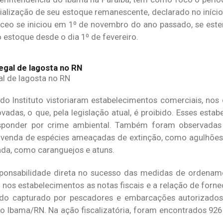
alização de seu estoque remanescente, declarado no início
áceo se iniciou em 1º de novembro do ano passado, se est
 estoque desde o dia 1º de fevereiro.
l de lagosta no RN
 do Instituto vistoriaram estabelecimentos comerciais, nos
adas, o que, pela legislação atual, é proibido. Esses estab
esponder por crime ambiental. Também foram observadas 
a: venda de espécies ameaçadas de extinção, como agulhões
a, como caranguejos e atuns.
ponsabilidade direta no sucesso das medidas de ordename
os estabelecimentos as notas fiscais e a relação de forne
do capturado por pescadores e embarcações autorizados”,
 do Ibama/RN. Na ação fiscalizatória, foram encontrados 926