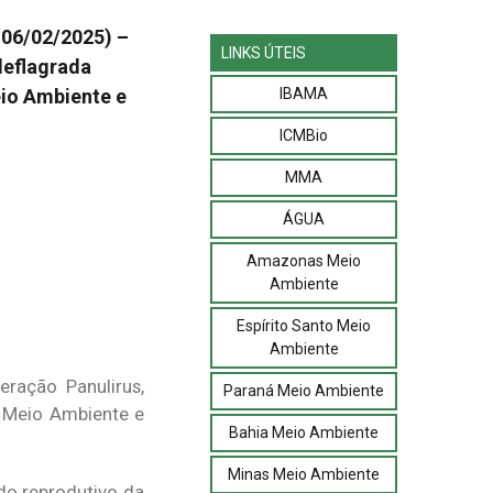
(06/02/2025) –
LINKS ÚTEIS
deflagrada
IBAMA
eio Ambiente e
ICMBio
MMA
ÁGUA
Amazonas Meio
Ambiente
Espírito Santo Meio
Ambiente
ração Panulirus,
Paraná Meio Ambiente
do Meio Ambiente e
Bahia Meio Ambiente
Minas Meio Ambiente
do reprodutivo da