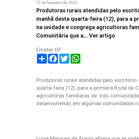
13 de fevereiro de 2025
Produtoras rurais atendidas pelo escri
manhã desta quarta-feira (12), para a 
na unidade e congrega agricultoras fam
Comunitária que a…
Ver artigo
Emater-DF
Share
Facebook
Twitter
WhatsApp
Produtoras rurais atendidas pelo escritór
quarta-feira (12), para a primeira Roda de
agricultoras familiares de três comunida
desenvolvendo em algumas comunidades rura
Luiza Marques de Araújo afirma que as roda