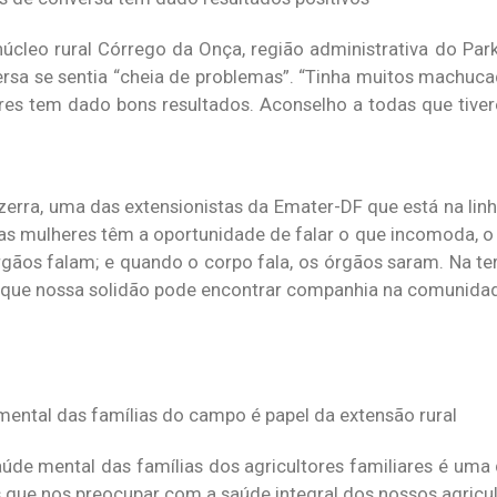
núcleo rural Córrego da Onça, região administrativa do Park
rsa se sentia “cheia de problemas”. “Tinha muitos machuca
res tem dado bons resultados. Aconselho a todas que tive
zerra, uma das extensionistas da Emater-DF que está na linh
 as mulheres têm a oportunidade de falar o que incomoda, o
rgãos falam; e quando o corpo fala, os órgãos saram. Na ter
 que nossa solidão pode encontrar companhia na comunidade
mental das famílias do campo é papel da extensão rural
aúde mental das famílias dos agricultores familiares é uma 
 que nos preocupar com a saúde integral dos nossos agricul