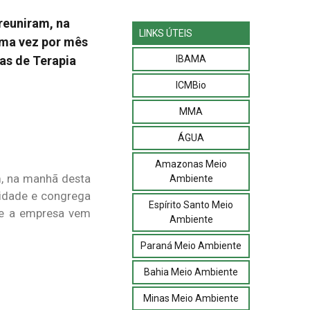
reuniram, na
LINKS ÚTEIS
uma vez por mês
IBAMA
as de Terapia
ICMBio
MMA
ÁGUA
Amazonas Meio
m, na manhã desta
Ambiente
nidade e congrega
Espírito Santo Meio
que a empresa vem
Ambiente
Paraná Meio Ambiente
Bahia Meio Ambiente
Minas Meio Ambiente